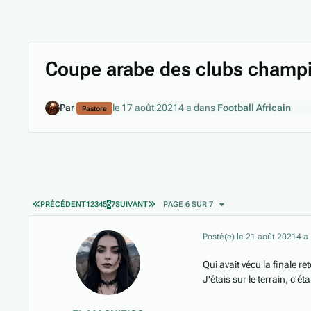
Coupe arabe des clubs champ
Par
le 17 août 2021
4 a
dans
Football Africain
Pastore
PREMIÈRE PAGE
DERNIÈRE PAGE
PRÉCÉDENT
1
2
3
4
5
6
7
SUIVANT
PAGE 6 SUR 7
Posté(e)
le 21 août 2021
4 a
Qui avait vécu la finale 
J'étais sur le terrain, c'é