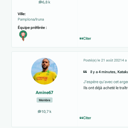
6,8 k
messages
Ville:
Pamplona/Iruna
Équipe préférée :
Citer
Posté(e)
le 21 août 2021
4 a
il y a 4 minutes, Katakur
J’espère qu’avec cet arge
Ils ont déjà acheté le traît
Amine67
Membre
10,7 k
messages
Citer