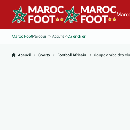
Aller au contenu
Maroc
Maroc Foot
Parcourir
Activité
Calendrier
Accueil
Sports
Football Africain
Coupe arabe des cl