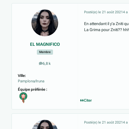
Posté(e)
le 21 août 2021
4 a
En attendant il y'a Zniti q
La Grima pour Zniti?? hh
EL MAGNIFICO
Membre
6,8 k
messages
Ville:
Pamplona/Iruna
Équipe préférée :
Citer
Posté(e)
le 21 août 2021
4 a