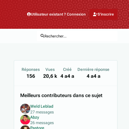
Utilisateur existant ? Connexion
S’inscrire
Rechercher…
Réponses
Vues
Créé
Dernière réponse
156
20,6 k
4 a
4 a
4 a
4 a
Meilleurs contributeurs dans ce sujet
Weld Leblad
27 messages
Abzy
26 messages
Pastore