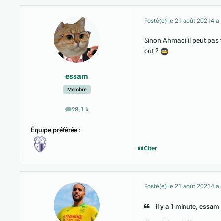
Posté(e)
le 21 août 2021
4 a
Sinon Ahmadi il peut pas
out ?
essam
Membre
28,1 k
messages
Équipe préférée :
Citer
Posté(e)
le 21 août 2021
4 a
il y a 1 minute, essam a