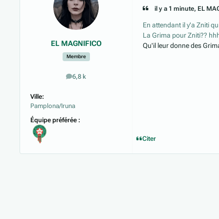
il y a 1 minute, EL MA
En attendant il y'a Zniti q
La Grima pour Zniti?? hh
EL MAGNIFICO
Qu'il leur donne des Grim
Membre
6,8 k
messages
Ville:
Pamplona/Iruna
Équipe préférée :
Citer