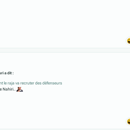
i a dit :
nt le raja va recruter des défenseurs
re Nahiri..