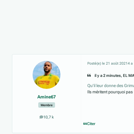
Posté(e)
le 21 août 2021
4 a
il y a 2 minutes, EL M
Qu'il leur donne des Grim
Ils méritent pourquoi pas 
Amine67
Membre
10,7 k
messages
Citer