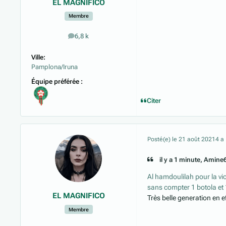
EL MAGNIFICO
Membre
6,8 k
messages
Ville:
Pamplona/Iruna
Équipe préférée :
Citer
Posté(e)
le 21 août 2021
4 a
il y a 1 minute, Amine67
Al hamdoulilah pour la vi
sans compter 1 botola et 
EL MAGNIFICO
Très belle generation en ef
Membre