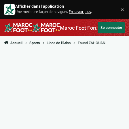
Aller au contenu
Afficher dans l'application
×
Une meilleure façon de naviguer.
En savoir plus
.
Di
Maroc Foot Forum
Se connecter
Accueil
Sports
Lions de l'Atlas
Fouad ZAHOUANI