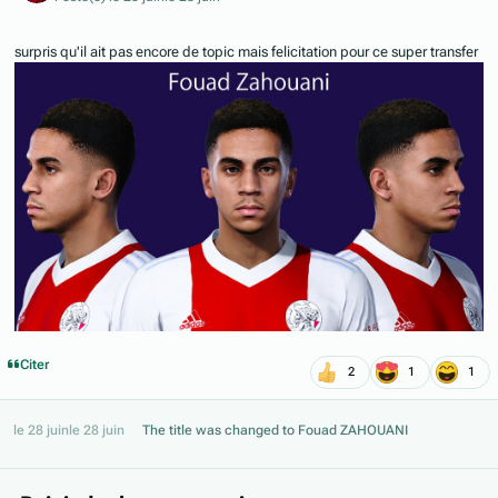
surpris qu'il ait pas encore de topic mais felicitation pour ce super transfer
Citer
2
1
1
le 28 juin
le 28 juin
The title was changed to
Fouad ZAHOUANI