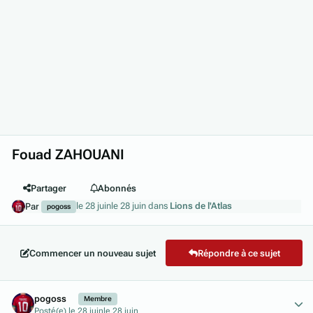
Fouad ZAHOUANI
Partager
Abonnés
le 28 juin
le 28 juin
dans
Lions de l'Atlas
Par
pogoss
Commencer un nouveau sujet
Répondre à ce sujet
Author stats
pogoss
Membre
Posté(e)
le 28 juin
le 28 juin