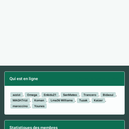
Qui est en ligne
(Afficher la liste complète)
azzizi
Omega
Enkidu21
SanMateo
Trancero
Bidaoui
MAGH7rizi
Koman
Lma3ti Williams
Tuzak
Kaizer
maroccino
Younes
Statistiques des membres