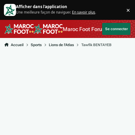
Aller au contenu
Afficher dans l'application
×
Une meilleure façon de naviguer.
En savoir plus
.
Di
Maroc Foot Forum
Se connecter
Accueil
Sports
Lions de l'Atlas
Tawfik BENTAYEB