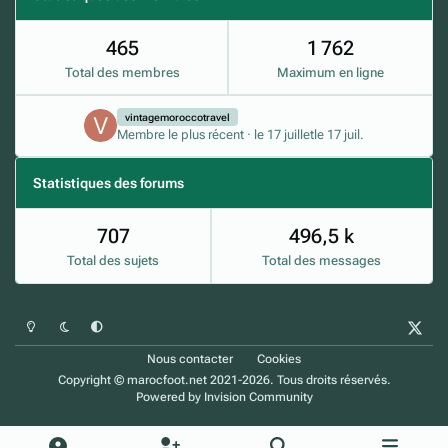
465
1 762
Total des membres
Maximum en ligne
vintagemoroccotravel
Membre le plus récent
·
le 17 juillet
le 17 juil.
Statistiques des forums
707
496,5 k
Total des sujets
Total des messages
Mode clair
Mode sombre
Préférence du système
x
Nous contacter
Cookies
Copyright © marocfoot.net 2021-2026. Tous droits réservés.
Powered by
Invision Community