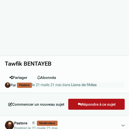
Tawfik BENTAYEB
Partager
Abonnés
le 21 mai
le 21 mai
dans
Lions de l'Atlas
Par
Pastore
Commencer un nouveau sujet
Répondre à ce sujet
Author stats
Pastore
Modérateur
Posté(e)
le 21 mai
le 21 mai