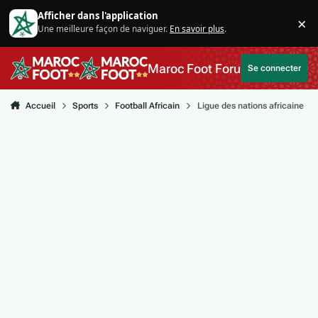
Aller au contenu
Afficher dans l'application
×
Une meilleure façon de naviguer.
En savoir plus
.
Di
Maroc Foot Forum
Se connecter
Accueil
Sports
Football Africain
Ligue des nations africaine