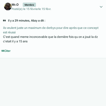
Author stats
Mr.O
Membre
Posté(e)
le 15 février
le 15 févr.
il y a 29 minutes, Abzy a dit :
ils veulent juste un maximum de derbys pour dire après que ce concept
est réussi
C’est quand meme inconcevable que la dernière fois qu on a joué la dz
c’etait il y a 15 ans
Citer