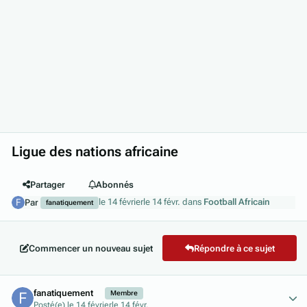
Ligue des nations africaine
Partager
Abonnés
le 14 février
le 14 févr.
dans
Football Africain
Par
fanatiquement
Commencer un nouveau sujet
Répondre à ce sujet
Author stats
fanatiquement
Membre
Posté(e)
le 14 février
le 14 févr.