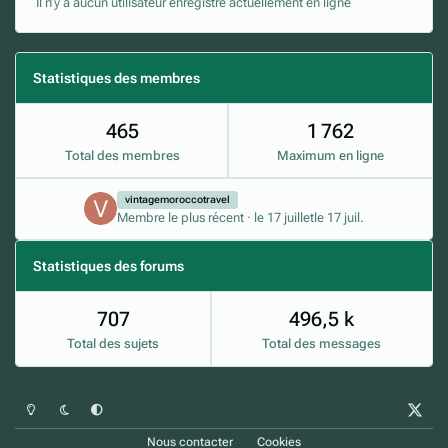
Il n’y a aucun utilisateur enregistré actuellement en ligne
Statistiques des membres
465
1 762
Total des membres
Maximum en ligne
vintagemoroccotravel
Membre le plus récent
·
le 17 juillet
le 17 juil.
Statistiques des forums
707
496,5 k
Total des sujets
Total des messages
Mode clair
Mode sombre
Préférence du système
x
Nous contacter
Cookies