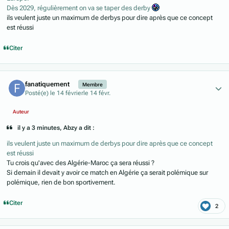
Dès 2029, régulièrement on va se taper des derby
ils veulent juste un maximum de derbys pour dire après que ce concept
est réussi
Citer
Author stats
fanatiquement
Membre
Posté(e)
le 14 février
le 14 févr.
Auteur
il y a 3 minutes, Abzy a dit :
ils veulent juste un maximum de derbys pour dire après que ce concept
est réussi
Tu crois qu'avec des Algérie-Maroc ça sera réussi ?
Si demain il devait y avoir ce match en Algérie ça serait polémique sur
polémique, rien de bon sportivement.
Citer
2