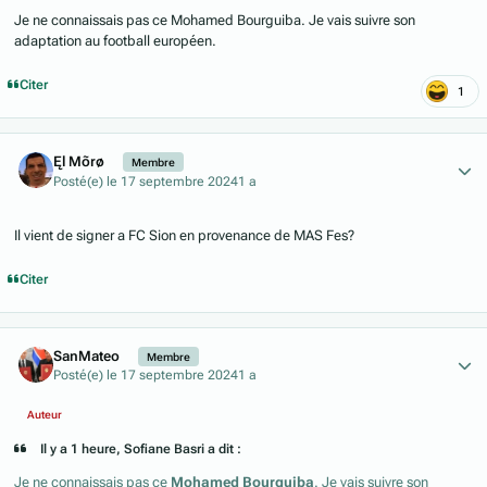
Je ne connaissais pas ce Mohamed Bourguiba. Je vais suivre son
adaptation au football européen.
Citer
1
Author stats
Ęl Mõrø
Membre
Posté(e)
le 17 septembre 2024
1 a
Il vient de signer a FC Sion en provenance de MAS Fes?
Citer
Author stats
SanMateo
Membre
Posté(e)
le 17 septembre 2024
1 a
Auteur
Il y a 1 heure, Sofiane Basri a dit :
Je ne connaissais pas ce
Mohamed Bourguiba
. Je vais suivre son