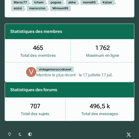
Maroc77
Icham
pogoss
abha
moms93
Kaizer
azzizi
maroccino
Mimoun95
Statistiques des membres
465
1 762
Total des membres
Maximum en ligne
vintagemoroccotravel
Membre le plus récent
·
le 17 juillet
le 17 juil.
Statistiques des forums
707
496,5 k
Total des sujets
Total des messages
Mode clair
Mode sombre
Préférence du système
x