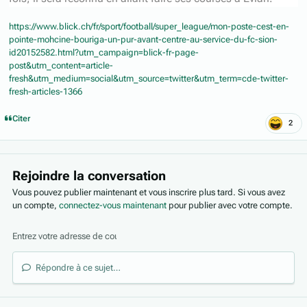
https://www.blick.ch/fr/sport/football/super_league/mon-poste-cest-en-
pointe-mohcine-bouriga-un-pur-avant-centre-au-service-du-fc-sion-
id20152582.html?utm_campaign=blick-fr-page-
post&utm_content=article-
fresh&utm_medium=social&utm_source=twitter&utm_term=cde-twitter-
fresh-articles-1366
Citer
2
Rejoindre la conversation
Vous pouvez publier maintenant et vous inscrire plus tard. Si vous avez
un compte,
connectez-vous maintenant
pour publier avec votre compte.
Répondre à ce sujet…