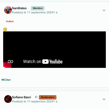
Author stats
SanMateo
Membre
Posté(e)
le 17 septembre 2024
1 a
Auteur
Citer
Author stats
Sofiane Basri
Modérateur
Posté(e)
le 17 septembre 2024
1 a