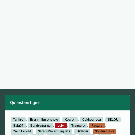
Qui est en ligne
(Afficher la liste complète)
Tanjiro
Ibrahimibnjonsnow
Kparon
Ockhouribga
BELOU
Baja01
Bundesmaroc
Lufyl
Trancero
Pastore
Weld Leblad
SarabiaSolerBusquets
Bidaoui
Sofiane Basri