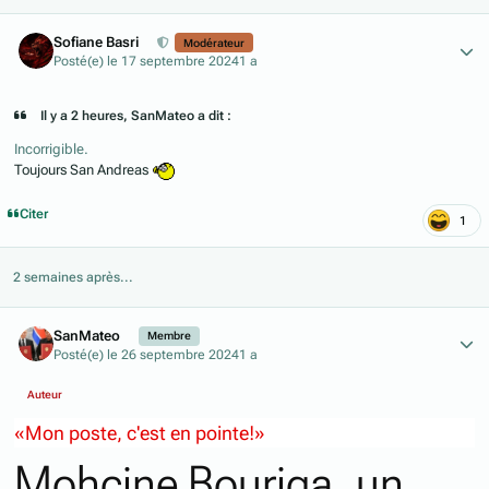
Author stats
Sofiane Basri
Modérateur
Posté(e)
le 17 septembre 2024
1 a
Il y a 2 heures, SanMateo a dit :
Incorrigible.
Toujours San Andreas
Citer
1
2 semaines après...
Author stats
SanMateo
Membre
Posté(e)
le 26 septembre 2024
1 a
Auteur
«Mon poste, c'est en pointe!»
Mohcine Bouriga, un