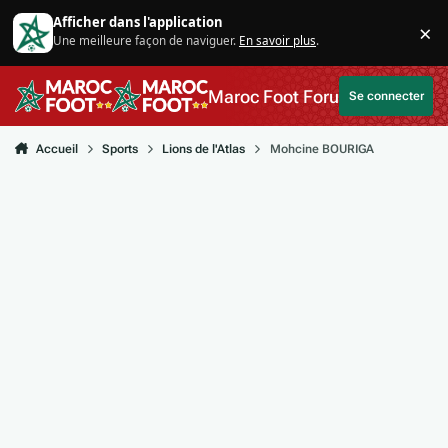
Aller au contenu
Afficher dans l'application
×
Une meilleure façon de naviguer.
En savoir plus
.
Di
Maroc Foot Forum
Se connecter
Accueil
Sports
Lions de l'Atlas
Mohcine BOURIGA