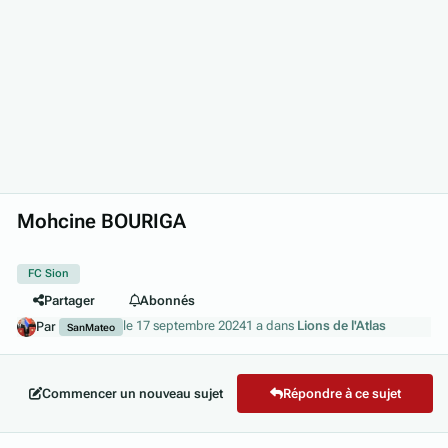
Mohcine BOURIGA
FC Sion
Partager
Abonnés
le 17 septembre 2024
1 a
dans
Lions de l'Atlas
Par
SanMateo
Commencer un nouveau sujet
Répondre à ce sujet
Author stats