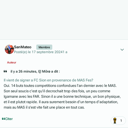
Author stats
SanMateo
Membre
Posté(e)
le 17 septembre 2024
1 a
Auteur
il y a 26 minutes, Ęl Mõrø a dit :
Il vient de signer a FC Sion en provenance de MAS Fes?
Oui. 14 buts toutes competitions confondues l'an dernier avec le MAS.
Son seul soucis c'est qu'il decrochait trop des fois, un peu comme
Igamane avec les FAR. Sinon il a une bonne technique, un bon physique,
et il est plutot rapide. Il aura surement besoin d'un temps d'adaptation,
mais au MAS il s'est vite fait une place en tout cas.
Citer
1