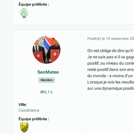
Équipe préférée :
Posté(e)
le 10 septembre 2
On est oblige de dire qu'
Je ne sais pas si il va ga
positif; au niveau du cont
reste positif dans son ens
SanMateo
du monde - a moins d'un
Membre
Lorsque je vois les resul
sur une dynamique positi
6,1 k
messages
Ville:
Casablanca
Équipe préférée :