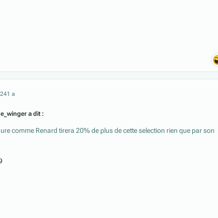
024
1 a
ne_winger a dit :
dure comme Renard tirera 20% de plus de cette selection rien que par son
19