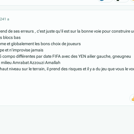
024
1 a
nd de ses erreurs , c'est juste qu'il est sur la bonne voie pour construire 
es blocs bas
stème et globalement les bons choix de joueurs
ype et n'improvise jamais
15 compo différentes par date FIFA avec des YEN ailier gauche, gneugneu
e milieu Amrabat Azzouzi Amallah
ut niveau sur le terrain, il prend des risques et il y a du jeu que vous le vo