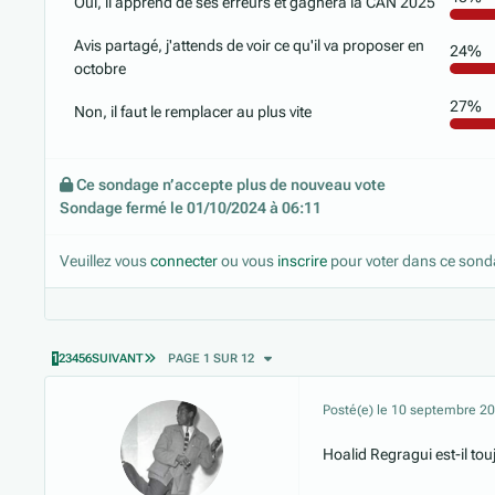
Oui, il apprend de ses erreurs et gagnera la CAN 2025
Avis partagé, j'attends de voir ce qu'il va proposer en
24%
octobre
27%
Non, il faut le remplacer au plus vite
Ce sondage n’accepte plus de nouveau vote
Sondage fermé le 01/10/2024 à 06:11
Veuillez vous
connecter
ou vous
inscrire
pour voter dans ce sond
DERNIÈRE PAGE
1
2
3
4
5
6
SUIVANT
PAGE 1 SUR 12
Posté(e)
le 10 septembre 2
Hoalid Regragui est-il tou