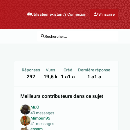
Utilisateur existant ? Connexion
S’inscrire
Rechercher…
Réponses
Vues
Créé
Dernière réponse
297
19,6 k
1 a
1 a
1 a
1 a
Meilleurs contributeurs dans ce sujet
Mr.O
49 messages
Mimoun95
41 messages
essam