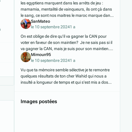
8
les egyptiens marquent dans les arréts de jeu :
mamamia, mentalité de vainqueurs, ils ont çà dans
le sang, ce sont nos maitres le maroc marque dans
SanMateo
les arrets de jeu : tfou, quelle équipe de loos
le 10 septembre 2024
1 a
0
On est oblige de dire qu'il va gagner la CAN pour
voter en faveur de son maintien? Je ne sais pas si il
va gagner la CAN, mais je suis pour son maintien.
Mimoun95
Au niveau des resultats, c'est positif;
le 10 septembre 2024
1 a
Vu que ta mémoire semble sélective je te remontre
quelques résultats de ton cher Wahid qui nous a
insulté a longueur de temps et qui s'est mis a dos
plusieurs joueurs. Ce sont ces résultat que tu souh
Images postées