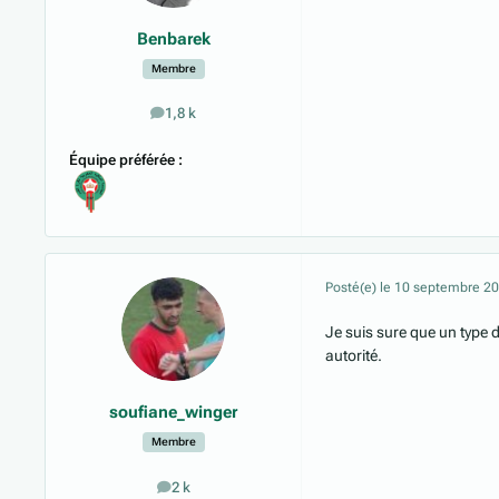
Benbarek
Membre
1,8 k
messages
Équipe préférée :
Posté(e)
le 10 septembre 2
Je suis sure que un type 
autorité.
soufiane_winger
Membre
2 k
messages