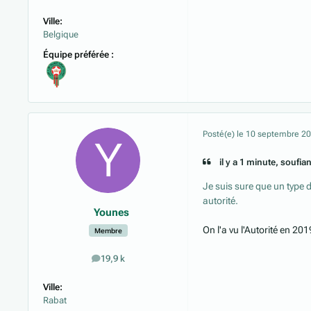
Ville:
Belgique
Équipe préférée :
Posté(e)
le 10 septembre 2
il y a 1 minute, soufia
Je suis sure que un type 
autorité.
Younes
On l'a vu l'Autorité en 20
Membre
19,9 k
messages
Ville:
Rabat