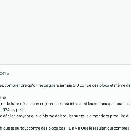
024
1 a
lez comprendre qu'on ne gagnera jamais 5-0 contre des blocs et même de
râne
t de futur désillusion en jouant les réalistes sont les mêmes qui nous dis
 2024 izy pizzi.
le déni en croyant que le Maroc doit rouler sur tout le monde et produire du
frique et surtout contre des blocs bas, IL n y a Que le résultat qui compte !!!