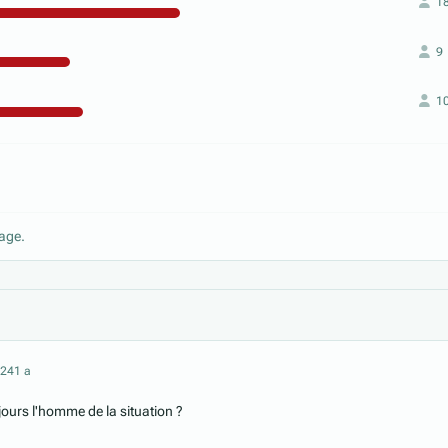
1
9
1
age.
024
1 a
jours l'homme de la situation ?