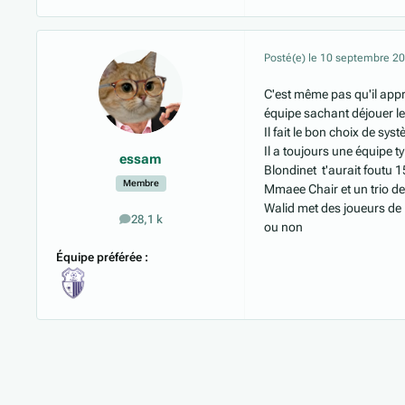
Posté(e)
le 10 septembre 2
C'est même pas qu'il appre
équipe sachant déjouer l
Il fait le bon choix de sy
Il a toujours une équipe t
essam
Blondinet t'aurait foutu 
Membre
Mmaee Chair et un trio d
Walid met des joueurs de ha
28,1 k
messages
ou non
Équipe préférée :