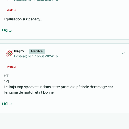
Auteur
Egalisation sur pénalty..
Citer
Author stats
Najim
Membre
Posté(e)
le 17 août 2024
1 a
Auteur
HT
1-1
Le Raja trop spectateur dans cette première période dommage car
l'entame de match était bonne.
Citer