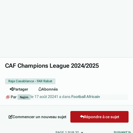
CAF Champions League 2024/2025
Raja Casablanca - FAR Rabat
Partager
Abonnés
le 17 août 2024
1 a
dans
Football Africain
Par
Najim
Commencer un nouveau sujet
Répondre à ce sujet
D
PAGE 1 SUR 32
SUIVANT