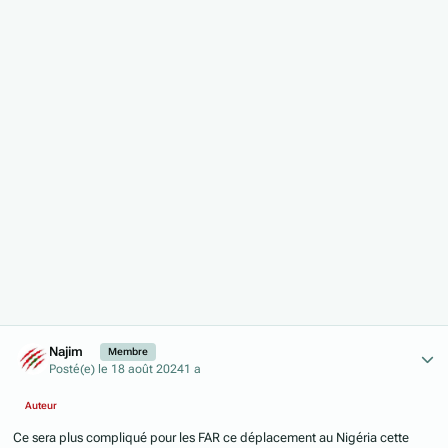
Author stats
Najim
Membre
Posté(e)
le 18 août 2024
1 a
Auteur
Ce sera plus compliqué pour les FAR ce déplacement au Nigéria cette