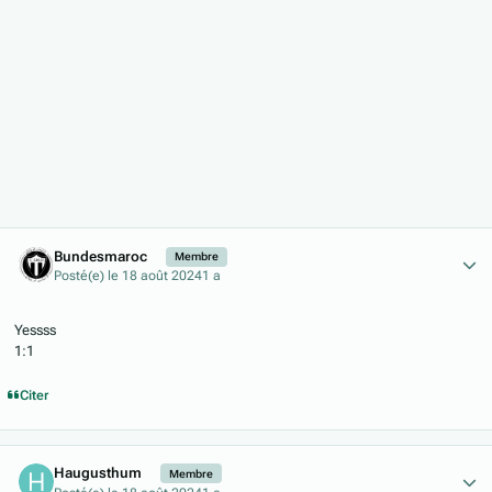
Author stats
Bundesmaroc
Membre
Posté(e)
le 18 août 2024
1 a
Yessss
1:1
Citer
Author stats
Haugusthum
Membre