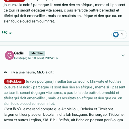
joueurs a la noix ? parceque ils sont rien rien en afrique , meme si il passent
ce tour ils seront degager vite apres, c pas le fait de battre berrechid et
tifelet qui doit emerveiller , mais les resultats en afrique et rien que ca. on
s'en fou de oued zem ou mriret.
Citer
1
Author stats
Gadiri
Membre
Posté(e)
le 18 août 2024
1 a
il y a une heure, Mr.O a dit :
tu vois pourquoi j'insultai ton zahzouh o khriwate et tout tes
@Robben
joueurs a la noix ? parceque ils sont rien rien en afrique , meme si il passent
ce tour ils seront degager vite apres, c pas le fait de battre berrechid et
tifelet qui doit emerveiller , mais les resultats en afrique et rien que ca. on
s'en fou de oued zem ou mriret.
C'est là où je me rend compte que Ait Melloul, Dcheira et Tiznit ont
largement leur place en botola ! Inchallah Inezgane, Bensergao, Tikiouine,
Azrou et autres Leqliaa, Sidi Bibi, Belfah, Ait Baha en passant par Biougra.