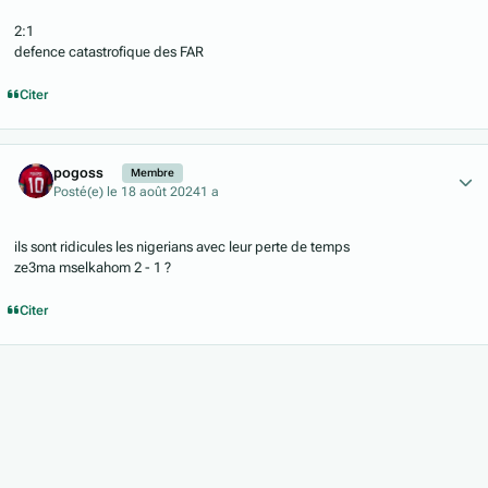
2:1
defence catastrofique des FAR
Citer
Author stats
pogoss
Membre
Posté(e)
le 18 août 2024
1 a
ils sont ridicules les nigerians avec leur perte de temps
ze3ma mselkahom 2 - 1 ?
Citer