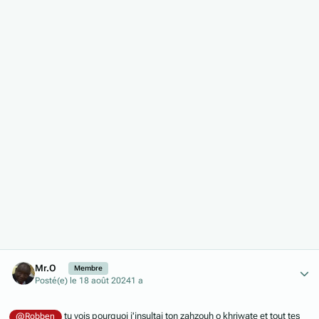
Author stats
Mr.O
Membre
Posté(e)
le 18 août 2024
1 a
tu vois pourquoi j'insultai ton zahzouh o khriwate et tout tes
@Robben