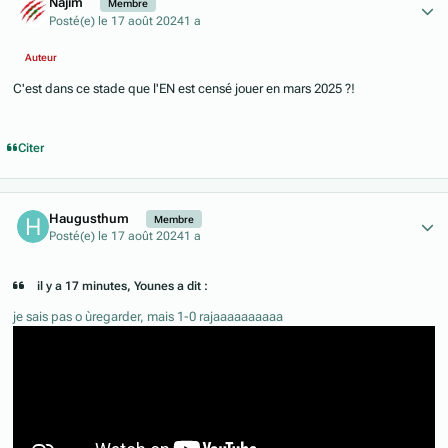
Najim
Membre
Posté(e)
le 17 août 2024
1 a
Auteur
C'est dans ce stade que l'EN est censé jouer en mars 2025 ?!
Citer
Author stats
Haugusthum
Membre
Posté(e)
le 17 août 2024
1 a
il y a 17 minutes, Younes a dit :
je sais pas o ùregarder, mais 1-0 rajaaaaaaaaaa