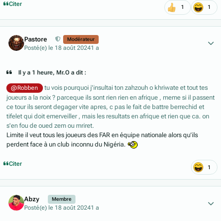
Citer
1
1
Author stats
Pastore
Modérateur
Posté(e)
le 18 août 2024
1 a
Il y a 1 heure, Mr.O a dit :
tu vois pourquoi j'insultai ton zahzouh o khriwate et tout tes
@Robben
joueurs a la noix ? parceque ils sont rien rien en afrique , meme si il passent
ce tour ils seront degager vite apres, c pas le fait de battre berrechid et
tifelet qui doit emerveiller , mais les resultats en afrique et rien que ca. on
s'en fou de oued zem ou mriret.
Limite il veut tous les joueurs des FAR en équipe nationale alors qu’ils
perdent face à un club inconnu du Nigéria.
Citer
1
Author stats
Abzy
Membre
Posté(e)
le 18 août 2024
1 a