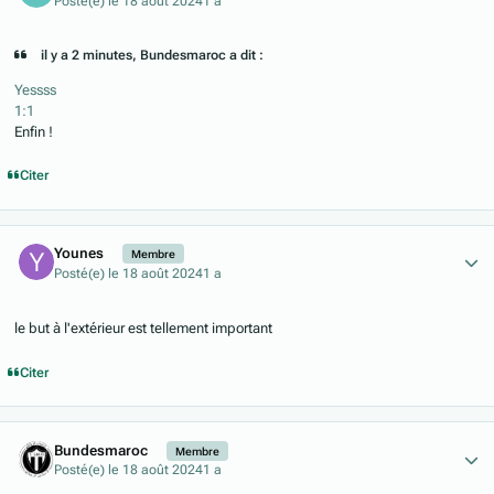
Posté(e)
le 18 août 2024
1 a
il y a 2 minutes, Bundesmaroc a dit :
Yessss
1:1
Enfin !
Citer
Author stats
Younes
Membre
Posté(e)
le 18 août 2024
1 a
le but à l'extérieur est tellement important
Citer
Author stats
Bundesmaroc
Membre
Posté(e)
le 18 août 2024
1 a