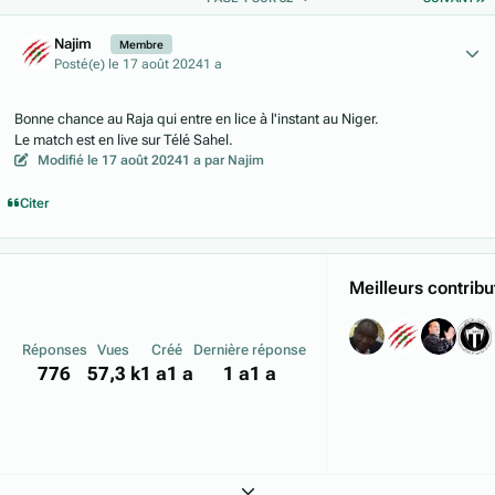
Author stats
Najim
Membre
Posté(e)
le 17 août 2024
1 a
Bonne chance au Raja qui entre en lice à l'instant au Niger.
Le match est en live sur Télé Sahel.
Modifié
le 17 août 2024
1 a
par Najim
Citer
Meilleurs contribu
Réponses
Vues
Créé
Dernière réponse
776
57,3 k
1 a
1 a
1 a
1 a
Expand topic overview