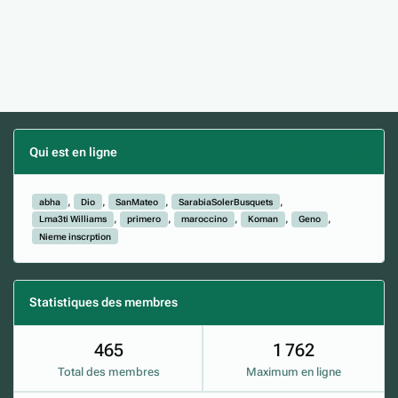
Qui est en ligne
(Afficher la liste complète)
abha
Dio
SanMateo
SarabiaSolerBusquets
Lma3ti Williams
primero
maroccino
Koman
Geno
Nieme inscrption
Statistiques des membres
465
1 762
Total des membres
Maximum en ligne