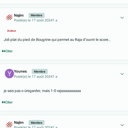
Author stats
Najim
Membre
Posté(e)
le 17 août 2024
1 a
Auteur
Joli plat du pied de Bougrine qui permet au Raja d'ouvrir le score..
Citer
Author stats
Younes
Membre
Posté(e)
le 17 août 2024
1 a
je sais pas o ùregarder, mais 1-0 rajaaaaaaaaaa
Citer
Author stats
Najim
Membre
Posté(e)
le 17 août 2024
1 a