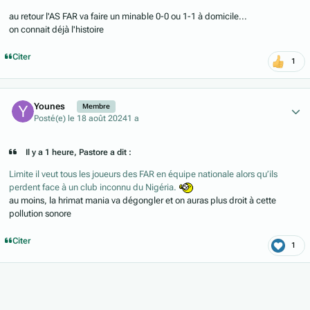
au retour l'AS FAR va faire un minable 0-0 ou 1-1 à domicile...
on connait déjà l'histoire
Citer
1
Author stats
Younes
Membre
Posté(e)
le 18 août 2024
1 a
Il y a 1 heure, Pastore a dit :
Limite il veut tous les joueurs des FAR en équipe nationale alors qu’ils
perdent face à un club inconnu du Nigéria.
au moins, la hrimat mania va dégongler et on auras plus droit à cette
pollution sonore
Citer
1