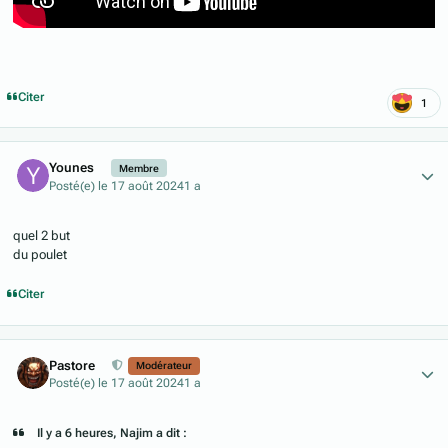
Citer
1
Author stats
Younes
Membre
Posté(e)
le 17 août 2024
1 a
quel 2 but
du poulet
Citer
Author stats
Pastore
Modérateur
Posté(e)
le 17 août 2024
1 a
Il y a 6 heures, Najim a dit :