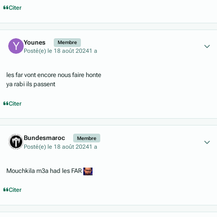
Citer
Author stats
Younes
Membre
Posté(e)
le 18 août 2024
1 a
les far vont encore nous faire honte
ya rabi ils passent
Citer
Author stats
Bundesmaroc
Membre
Posté(e)
le 18 août 2024
1 a
Mouchkila m3a had les FAR
Citer
Author stats