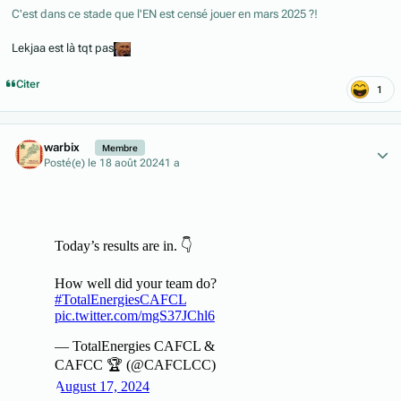
C'est dans ce stade que l'EN est censé jouer en mars 2025 ?!
Lekjaa est là tqt pas
Citer
1
Author stats
warbix
Membre
Posté(e)
le 18 août 2024
1 a