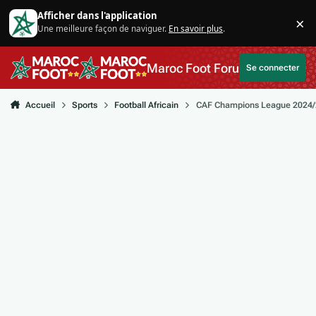
Aller au contenu
Afficher dans l'application
×
Une meilleure façon de naviguer.
En savoir plus
.
Di
Maroc Foot Forum
Se connecter
Accueil
Sports
Football Africain
CAF Champions League 2024