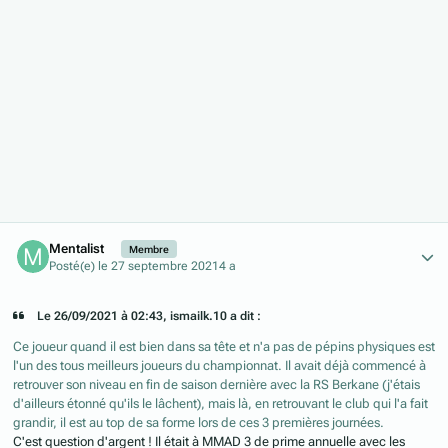
Author stats
Mentalist
Membre
Posté(e)
le 27 septembre 2021
4 a
Le 26/09/2021 à 02:43, ismailk.10 a dit :
Ce joueur quand il est bien dans sa tête et n'a pas de pépins physiques est
l'un des tous meilleurs joueurs du championnat. Il avait déjà commencé à
retrouver son niveau en fin de saison dernière avec la RS Berkane (j'étais
d'ailleurs étonné qu'ils le lâchent), mais là, en retrouvant le club qui l'a fait
grandir, il est au top de sa forme lors de ces 3 premières journées.
C'est question d'argent ! Il était à MMAD 3 de prime annuelle avec les