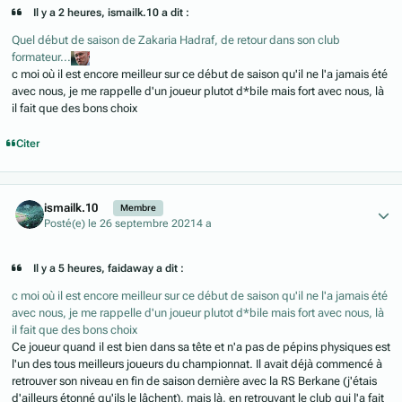
Il y a 2 heures, ismailk.10 a dit :
Quel début de saison de Zakaria Hadraf, de retour dans son club
formateur...
c moi où il est encore meilleur sur ce début de saison qu'il ne l'a jamais été
avec nous, je me rappelle d'un joueur plutot d*bile mais fort avec nous, là
il fait que des bons choix
Citer
Author stats
ismailk.10
Membre
Posté(e)
le 26 septembre 2021
4 a
Il y a 5 heures, faidaway a dit :
c moi où il est encore meilleur sur ce début de saison qu'il ne l'a jamais été
avec nous, je me rappelle d'un joueur plutot d*bile mais fort avec nous, là
il fait que des bons choix
Ce joueur quand il est bien dans sa tête et n'a pas de pépins physiques est
l'un des tous meilleurs joueurs du championnat. Il avait déjà commencé à
retrouver son niveau en fin de saison dernière avec la RS Berkane (j'étais
d'ailleurs étonné qu'ils le lâchent), mais là, en retrouvant le club qui l'a fait