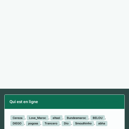
Qui est en ligne
(Afficher la liste complète)
Cereza
Love_Maroc
eltazi
Bundesmaroc
BELOU
DIEGO
pogoss
Trancero
Dio
Smouthinho
abha