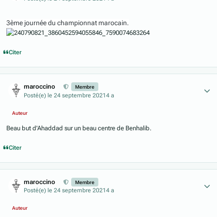
3ème journée du championnat marocain.
Citer
Author stats
maroccino
Membre
Posté(e)
le 24 septembre 2021
4 a
Auteur
Beau but d'Ahaddad sur un beau centre de Benhalib.
Citer
Author stats
maroccino
Membre
Posté(e)
le 24 septembre 2021
4 a
Auteur