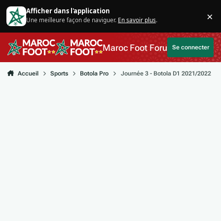
Aller au contenu
Afficher dans l'application
×
Une meilleure façon de naviguer.
En savoir plus
.
Di
Maroc Foot Forum
Se connecter
Accueil
Sports
Botola Pro
Journée 3 - Botola D1 2021/2022