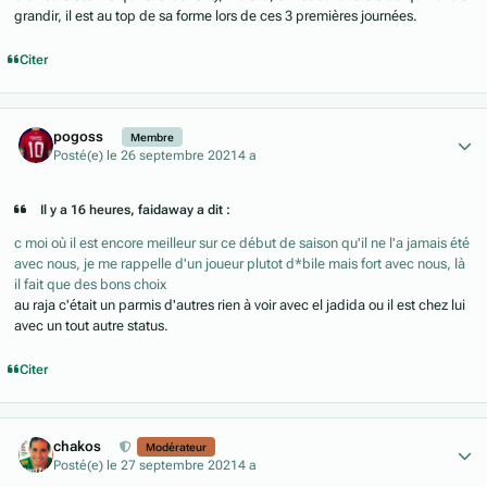
grandir, il est au top de sa forme lors de ces 3 premières journées.
Citer
Author stats
pogoss
Membre
Posté(e)
le 26 septembre 2021
4 a
Il y a 16 heures, faidaway a dit :
c moi où il est encore meilleur sur ce début de saison qu'il ne l'a jamais été
avec nous, je me rappelle d'un joueur plutot d*bile mais fort avec nous, là
il fait que des bons choix
au raja c'était un parmis d'autres rien à voir avec el jadida ou il est chez lui
avec un tout autre status.
Citer
Author stats
chakos
Modérateur
Posté(e)
le 27 septembre 2021
4 a