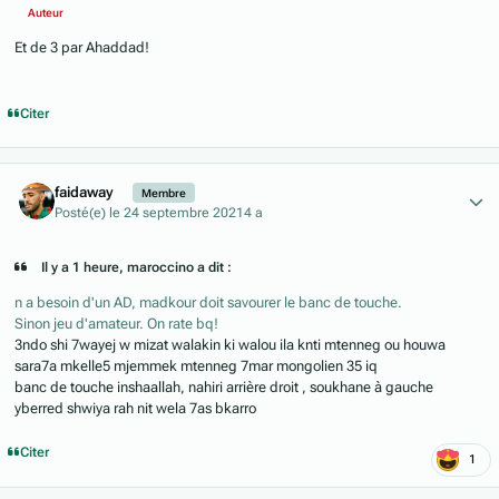
Auteur
Et de 3 par Ahaddad!
Citer
Author stats
faidaway
Membre
Posté(e)
le 24 septembre 2021
4 a
Il y a 1 heure, maroccino a dit :
n a besoin d'un AD, madkour doit savourer le banc de touche.
Sinon jeu d'amateur. On rate bq!
3ndo shi 7wayej w mizat walakin ki walou ila knti mtenneg ou houwa
sara7a mkelle5 mjemmek mtenneg 7mar mongolien 35 iq
banc de touche inshaallah, nahiri arrière droit , soukhane à gauche
yberred shwiya rah nit wela 7as bkarro
Citer
1