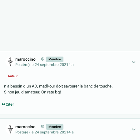
Author stats
maroccino
Membre
Posté(e)
le 24 septembre 2021
4 a
Auteur
n a besoin d'un AD, madkour doit savourer le banc de touche.
Sinon jeu d'amateur. On rate bq!
Citer
Author stats
maroccino
Membre
Posté(e)
le 24 septembre 2021
4 a