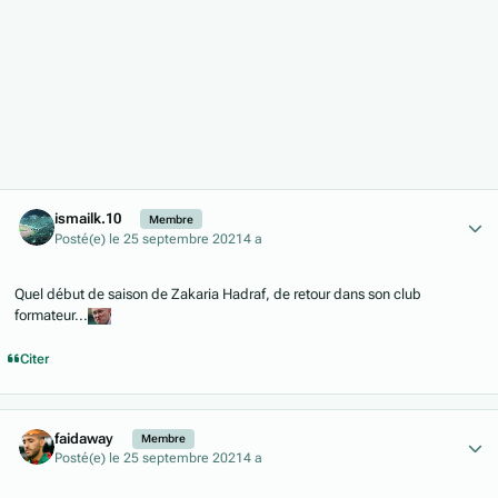
Author stats
ismailk.10
Membre
Posté(e)
le 25 septembre 2021
4 a
Quel début de saison de Zakaria Hadraf, de retour dans son club
formateur...
Citer
Author stats
faidaway
Membre
Posté(e)
le 25 septembre 2021
4 a