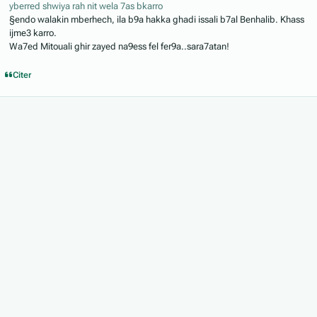
yberred shwiya rah nit wela 7as bkarro
§endo walakin mberhech, ila b9a hakka ghadi issali b7al Benhalib. Khass
ijme3 karro.
Wa7ed Mitouali ghir zayed na9ess fel fer9a..sara7atan!
Citer