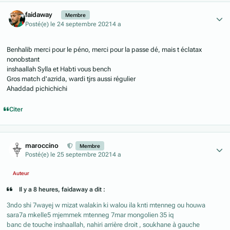
Author stats
faidaway
Membre
Posté(e)
le 24 septembre 2021
4 a
Benhalib merci pour le péno, merci pour la passe dé, mais t éclatax
nonobstant
inshaallah Sylla et Habti vous bench
Gros match d'azrida, wardi tjrs aussi régulier
Ahaddad pichichichi
Citer
Author stats
maroccino
Membre
Posté(e)
le 25 septembre 2021
4 a
Auteur
Il y a 8 heures, faidaway a dit :
3ndo shi 7wayej w mizat walakin ki walou ila knti mtenneg ou houwa
sara7a mkelle5 mjemmek mtenneg 7mar mongolien 35 iq
banc de touche inshaallah, nahiri arrière droit , soukhane à gauche