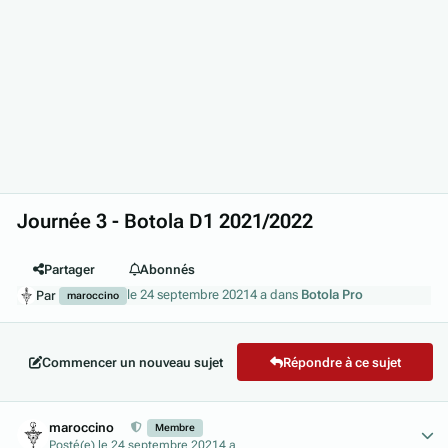
Journée 3 - Botola D1 2021/2022
Partager
Abonnés
le 24 septembre 2021
4 a
dans
Botola Pro
Par
maroccino
Commencer un nouveau sujet
Répondre à ce sujet
Author stats
maroccino
Membre
Posté(e)
le 24 septembre 2021
4 a