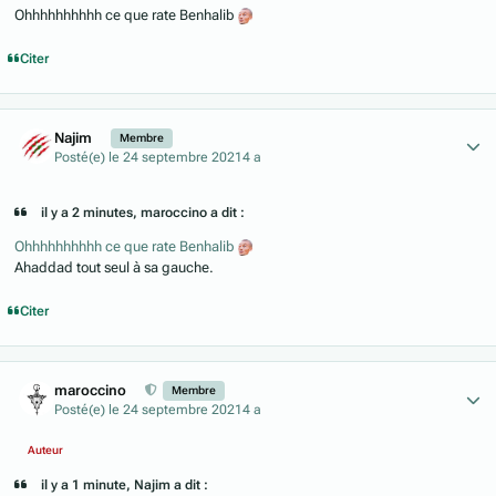
Ohhhhhhhhhh ce que rate Benhalib
Citer
Author stats
Najim
Membre
Posté(e)
le 24 septembre 2021
4 a
il y a 2 minutes, maroccino a dit :
Ohhhhhhhhhh ce que rate Benhalib
Ahaddad tout seul à sa gauche.
Citer
Author stats
maroccino
Membre
Posté(e)
le 24 septembre 2021
4 a
Auteur
il y a 1 minute, Najim a dit :