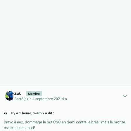
Author stats
Zak
Membre
Posté(e)
le 4 septembre 2021
4 a
Il y a 1 heure, warbix a dit :
Bravo à eux, dommage le but CSC en demi contre le brésil mais le bronze
est excellent aussi!