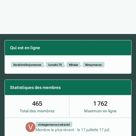
Qui est en ligne
(Afficher la liste complète)
Ibrahimibnjonsnow
lunatic75
Mhata
lkheymaroc
Statistiques des membres
465
1 762
Total des membres
Maximum en ligne
vintagemoroccotravel
Membre le plus récent
·
le 17 juillet
le 17 juil.