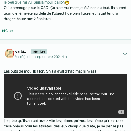
le peu que j'ai vu, Snisla moul lballon
Oui dommage pour le CSC. Ça s'est vraiment joué à rien du tout. Ils auront
quand-même été au delà de l'objectif de bien figurer et ils ont tenu la
dragée haute aux 2 finalistes.
Citer
Author stats
warbix
Membre
Posté(e)
le 4 septembre 2021
4 a
Les buts de moul lballon, Snisla dyal d'hab machi n7ass
j’espère qu'ils auront assez vite les primes prévus, les même primes que
celle prévus pour les athlètes des jeux olympique d'été, je ne pense pas