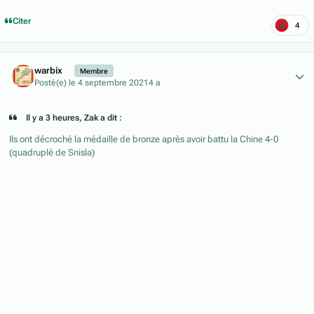
Citer
4
Author stats
warbix
Membre
Posté(e)
le 4 septembre 2021
4 a
Il y a 3 heures, Zak a dit :
Ils ont décroché la médaille de bronze après avoir battu la Chine 4-0
(quadruplé de Snisla)