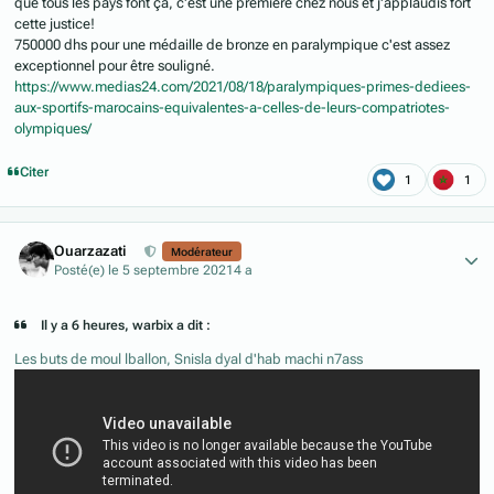
que tous les pays font ça, c'est une première chez nous et j'applaudis fort
cette justice!
750000 dhs pour une médaille de bronze en paralympique c'est assez
exceptionnel pour être souligné.
https://www.medias24.com/2021/08/18/paralympiques-primes-dediees-
aux-sportifs-marocains-equivalentes-a-celles-de-leurs-compatriotes-
olympiques/
Citer
1
1
Author stats
Ouarzazati
Modérateur
Posté(e)
le 5 septembre 2021
4 a
Il y a 6 heures, warbix a dit :
Les buts de moul lballon, Snisla dyal d'hab machi n7ass