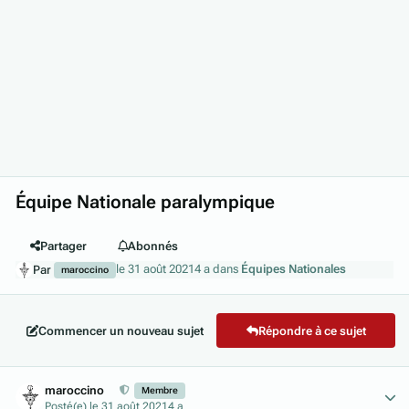
Équipe Nationale paralympique
Partager
Abonnés
le 31 août 2021
4 a
dans
Équipes Nationales
Par
maroccino
Commencer un nouveau sujet
Répondre à ce sujet
Author stats
maroccino
Membre
Posté(e)
le 31 août 2021
4 a