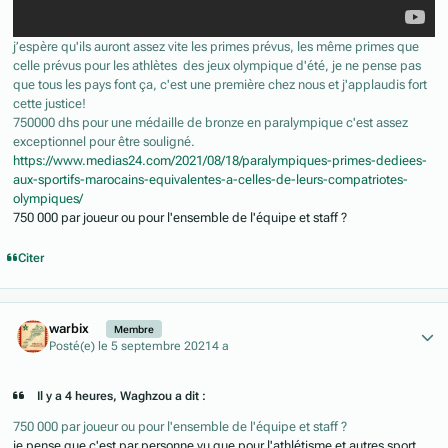
j’espère qu'ils auront assez vite les primes prévus, les même primes que
celle prévus pour les athlètes des jeux olympique d'été, je ne pense pas
que tous les pays font ça, c'est une première chez nous et j'applaudis fort
cette justice!
750000 dhs pour une médaille de bronze en paralympique c'est assez
exceptionnel pour être souligné.
https://www.medias24.com/2021/08/18/paralympiques-primes-dediees-
aux-sportifs-marocains-equivalentes-a-celles-de-leurs-compatriotes-
olympiques/
750 000 par joueur ou pour l'ensemble de l'équipe et staff ?
Citer
Author stats
warbix
Membre
Posté(e)
le 5 septembre 2021
4 a
Il y a 4 heures, Waghzou a dit :
750 000 par joueur ou pour l'ensemble de l'équipe et staff ?
je pense que c'est par personne vu que pour l'athlétisme et autres sport