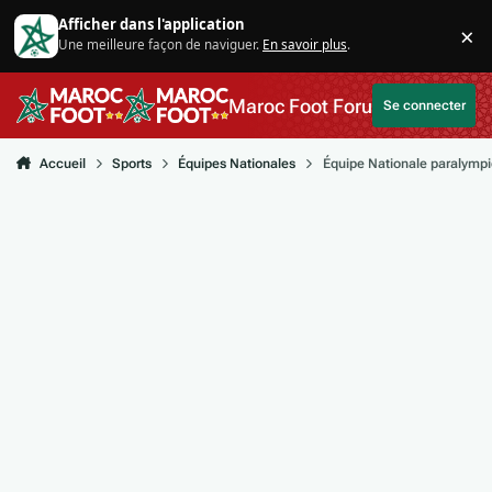
Aller au contenu
Afficher dans l'application
×
Une meilleure façon de naviguer.
En savoir plus
.
Di
Maroc Foot Forum
Se connecter
Accueil
Sports
Équipes Nationales
Équipe Nationale paralymp