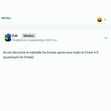
Citer
1
Author stats
Zak
Membre
Posté(e)
le 4 septembre 2021
4 a
Ils ont décroché la médaille de bronze après avoir battu la Chine 4-0
(quadruplé de Snisla)