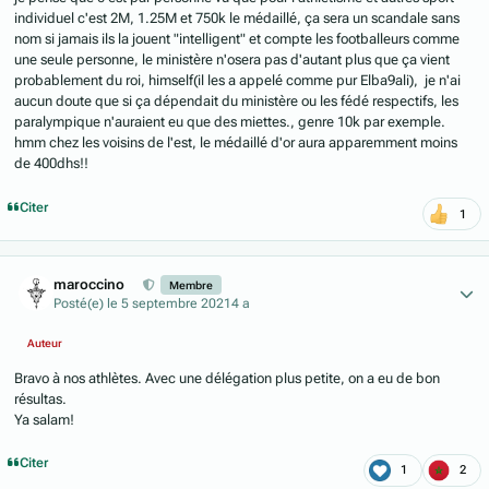
individuel c'est 2M, 1.25M et 750k le médaillé, ça sera un scandale sans
nom si jamais ils la jouent "intelligent" et compte les footballeurs comme
une seule personne, le ministère n'osera pas d'autant plus que ça vient
probablement du roi, himself(il les a appelé comme pur Elba9ali), je n'ai
aucun doute que si ça dépendait du ministère ou les fédé respectifs, les
paralympique n'auraient eu que des miettes., genre 10k par exemple.
hmm chez les voisins de l'est, le médaillé d'or aura apparemment moins
de 400dhs!!
Citer
1
Author stats
maroccino
Membre
Posté(e)
le 5 septembre 2021
4 a
Auteur
Bravo à nos athlètes. Avec une délégation plus petite, on a eu de bon
résultas.
Ya salam!
Citer
1
2