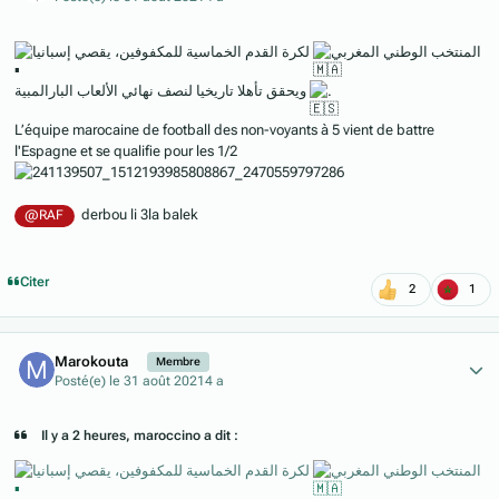
‏المنتخب الوطني المغربي
لكرة القدم الخماسية للمكفوفين، يقصي إسبانيا
ويحقق تأهلا تاريخيا لنصف نهائي الألعاب البارالمبية.
L’équipe marocaine de football des non-voyants à 5 vient de battre
l'Espagne et se qualifie pour les 1/2
derbou li 3la balek
@RAF
Citer
2
1
Author stats
Marokouta
Membre
Posté(e)
le 31 août 2021
4 a
Il y a 2 heures, maroccino a dit :
‏المنتخب الوطني المغربي
لكرة القدم الخماسية للمكفوفين، يقصي إسبانيا