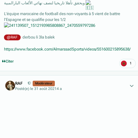
ويحقق تأهلا تاريخيا لنصف نهائي الألعاب البارالمبية.
L’équipe marocaine de football des non-voyants à 5 vient de battre
l'Espagne et se qualifie pour les 1/2
derbou li 3la balek
@RAF
https://www.facebook.com/AlmarssadSports/videos/551600215895638/
Citer
1
Author stats
RAF
Modérateur
Posté(e)
le 31 août 2021
4 a