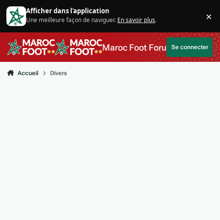
Aller au contenu
Afficher dans l'application
×
Une meilleure façon de naviguer.
En savoir plus
.
Di
Maroc Foot Forum
Se connecter
Accueil
Divers