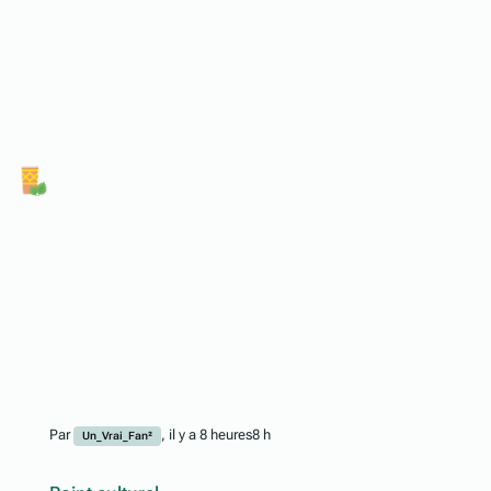
Par
,
il y a 8 heures
8 h
Un_Vrai_Fan²