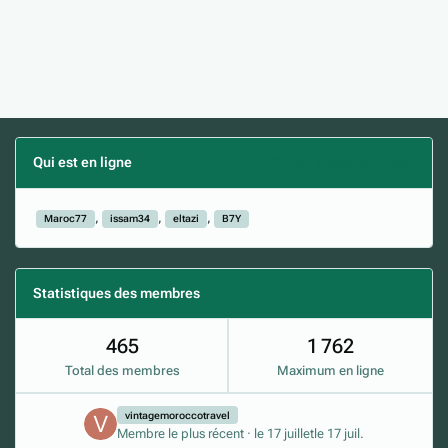
Qui est en ligne
(Afficher la liste complète)
Maroc77
issam34
eltazi
B7Y
Statistiques des membres
465
1 762
Total des membres
Maximum en ligne
vintagemoroccotravel
Membre le plus récent
·
le 17 juillet
le 17 juil.