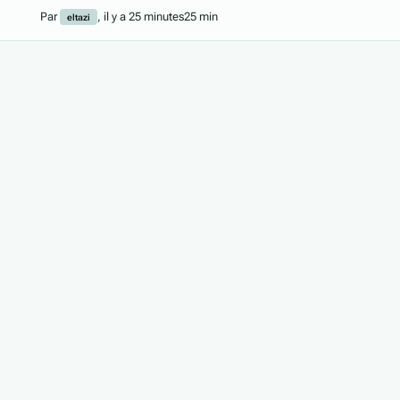
Par
,
il y a 25 minutes
25 min
eltazi